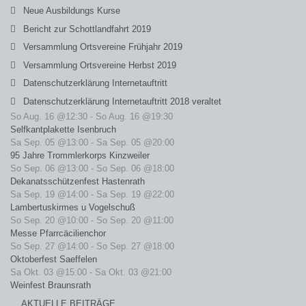
Neue Ausbildungs Kurse
Bericht zur Schottlandfahrt 2019
Versammlung Ortsvereine Frühjahr 2019
Versammlung Ortsvereine Herbst 2019
Datenschutzerklärung Internetauftritt
Datenschutzerklärung Internetauftritt 2018 veraltet
So Aug. 16 @12:30
-
So Aug. 16 @19:30
Selfkantplakette Isenbruch
Sa Sep. 05 @13:00
-
Sa Sep. 05 @20:00
95 Jahre Trommlerkorps Kinzweiler
So Sep. 06 @13:00
-
So Sep. 06 @18:00
Dekanatsschützenfest Hastenrath
Sa Sep. 19 @14:00
-
Sa Sep. 19 @22:00
Lambertuskirmes u Vogelschuß
So Sep. 20 @10:00
-
So Sep. 20 @11:00
Messe Pfarrcäcilienchor
So Sep. 27 @14:00
-
So Sep. 27 @18:00
Oktoberfest Saeffelen
Sa Okt. 03 @15:00
-
Sa Okt. 03 @21:00
Weinfest Braunsrath
AKTUELLE BEITRÄGE