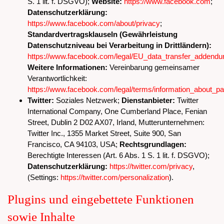
S. 1 lit. f. DSGVO);
Website:
https://www.facebook.com
;
Datenschutzerklärung:
https://www.facebook.com/about/privacy
;
Standardvertragsklauseln (Gewährleistung
Datenschutzniveau bei Verarbeitung in Drittländern):
https://www.facebook.com/legal/EU_data_transfer_addend
Weitere Informationen:
Vereinbarung gemeinsamer
Verantwortlichkeit:
https://www.facebook.com/legal/terms/information_about_pa
Twitter:
Soziales Netzwerk;
Dienstanbieter:
Twitter
International Company, One Cumberland Place, Fenian
Street, Dublin 2 D02 AX07, Irland, Mutterunternehmen:
Twitter Inc., 1355 Market Street, Suite 900, San
Francisco, CA 94103, USA;
Rechtsgrundlagen:
Berechtigte Interessen (Art. 6 Abs. 1 S. 1 lit. f. DSGVO);
Datenschutzerklärung:
https://twitter.com/privacy
,
(Settings:
https://twitter.com/personalization
).
Plugins und eingebettete Funktionen
sowie Inhalte