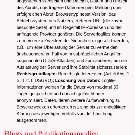
abgerufenen Webseiten und Dateien, Datum und Uhrzeit
des Abrufs, übertragene Datenmengen, Meldung über
erfolgreichen Abruf, Browsertyp nebst Version, das
Betriebssystem des Nutzers, Referrer URL (die zuvor
besuchte Seite) und im Regelfall IP-Adressen und der
anfragende Provider gehören. Die Serverlogfiles können
zum einen zu Zwecken der Sicherheit eingesetzt werden,
z.B., um eine Überlastung der Server zu vermeiden
(insbesondere im Fall von missbräuchlichen Angriffen,
sogenannten DDoS-Attacken) und zum anderen, um die
Auslastung der Server und ihre Stabilität sicherzustellen;
Rechtsgrundlagen:
Berechtigte Interessen (Art. 6 Abs. 1
S. 1 lit. f. DSGVO);
Löschung von Daten:
Logfile-
Informationen werden für die Dauer von maximal 30
Tagen gespeichert und danach gelöscht oder
anonymisiert. Daten, deren weitere Aufbewahrung zu
Beweiszwecken erforderlich ist, sind bis zur endgültigen
Klärung des jeweiligen Vorfalls von der Löschung
ausgenommen.
Blogs und Publikationsmedien