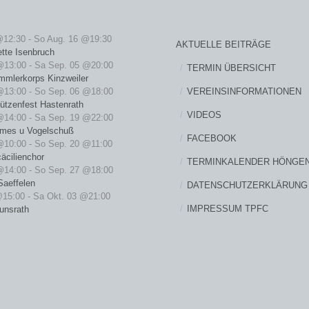
@12:30
-
So Aug. 16 @19:30
AKTUELLE BEITRÄGE
ette Isenbruch
@13:00
-
Sa Sep. 05 @20:00
TERMIN ÜBERSICHT
mmlerkorps Kinzweiler
VEREINSINFORMATIONEN
@13:00
-
So Sep. 06 @18:00
ützenfest Hastenrath
VIDEOS
@14:00
-
Sa Sep. 19 @22:00
rmes u Vogelschuß
FACEBOOK
@10:00
-
So Sep. 20 @11:00
äcilienchor
TERMINKALENDER HÖNGE
@14:00
-
So Sep. 27 @18:00
Saeffelen
DATENSCHUTZERKLÄRUNG
@15:00
-
Sa Okt. 03 @21:00
IMPRESSUM TPFC
unsrath