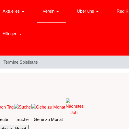
Aktuelles
Verein
Über uns
Red K
Höngen
Termine Spielleute
eute
Suche
Gehe zu Monat
ehe zu Monat