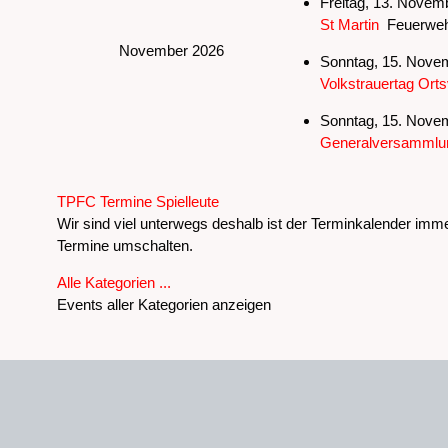
Freitag, 13. Novem
St Martin
Feuerwehr
November 2026
Sonntag, 15. Novem
Volkstrauertag Orts
Sonntag, 15. Novem
Generalversamml
Limite der Paginierungsliste
TPFC Termine Spielleute
Wir sind viel unterwegs deshalb ist der Terminkalender imme
Termine umschalten.
Alle Kategorien ...
Events aller Kategorien anzeigen