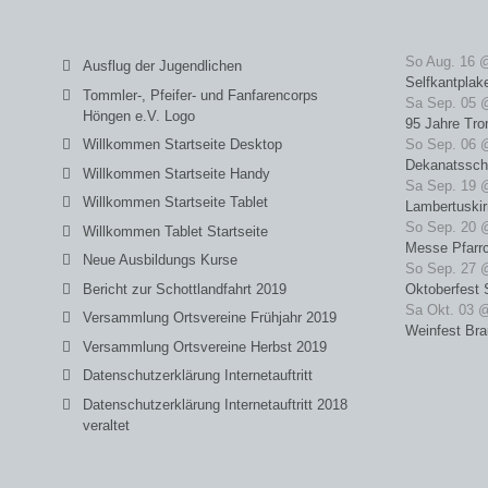
So Aug. 16 
Ausflug der Jugendlichen
Selfkantplak
Tommler-, Pfeifer- und Fanfarencorps
Sa Sep. 05 
Höngen e.V. Logo
95 Jahre Tro
Willkommen Startseite Desktop
So Sep. 06 
Dekanatssch
Willkommen Startseite Handy
Sa Sep. 19 
Willkommen Startseite Tablet
Lambertuski
So Sep. 20 
Willkommen Tablet Startseite
Messe Pfarrc
Neue Ausbildungs Kurse
So Sep. 27 
Bericht zur Schottlandfahrt 2019
Oktoberfest 
Sa Okt. 03 
Versammlung Ortsvereine Frühjahr 2019
Weinfest Bra
Versammlung Ortsvereine Herbst 2019
Datenschutzerklärung Internetauftritt
Datenschutzerklärung Internetauftritt 2018
veraltet