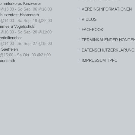
ommlerkorps Kinzweiler
VEREINSINFORMATIONEN
 @13:00
-
So Sep. 06 @18:00
hützenfest Hastenrath
VIDEOS
 @14:00
-
Sa Sep. 19 @22:00
irmes u Vogelschuß
FACEBOOK
 @10:00
-
So Sep. 20 @11:00
cäcilienchor
TERMINKALENDER HÖNGE
 @14:00
-
So Sep. 27 @18:00
 Saeffelen
DATENSCHUTZERKLÄRUNG
 @15:00
-
Sa Okt. 03 @21:00
IMPRESSUM TPFC
raunsrath