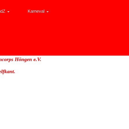
idZ
Karneval
ncorps Höngen e.V.
lfkant.