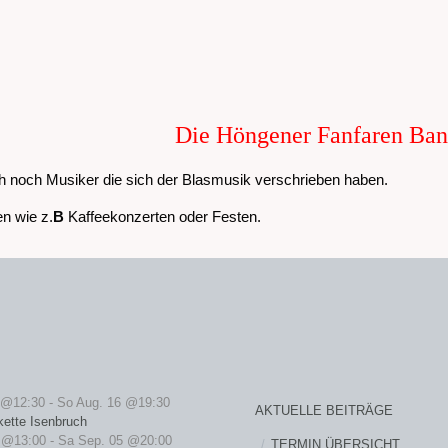
Die Höngener Fanfaren Ba
h noch Musiker die sich der Blasmusik verschrieben haben.
n wie z.
B
Kaffeekonzerten oder Festen.
 @12:30
-
So Aug. 16 @19:30
AKTUELLE BEITRÄGE
kette Isenbruch
 @13:00
-
Sa Sep. 05 @20:00
TERMIN ÜBERSICHT