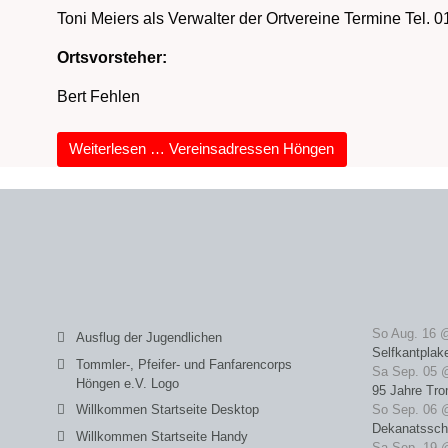
Toni Meiers
als Verwalter der Ortvereine Termine Tel.
Ortsvorsteher:
Bert Fehlen
Weiterlesen … Vereinsadressen Höngen
So Aug. 16 
Ausflug der Jugendlichen
Selfkantplak
Tommler-, Pfeifer- und Fanfarencorps
Sa Sep. 05 
Höngen e.V. Logo
95 Jahre Tro
Willkommen Startseite Desktop
So Sep. 06 
Dekanatssch
Willkommen Startseite Handy
Sa Sep. 19 