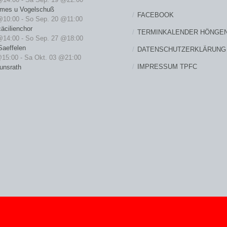
rmes u Vogelschuß
FACEBOOK
@10:00
-
So Sep. 20 @11:00
äcilienchor
TERMINKALENDER HÖNGE
@14:00
-
So Sep. 27 @18:00
Saeffelen
DATENSCHUTZERKLÄRUNG
@15:00
-
Sa Okt. 03 @21:00
IMPRESSUM TPFC
unsrath