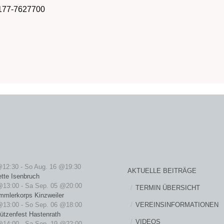
 0177-7627700
@12:30
-
So Aug. 16 @19:30
AKTUELLE BEITRÄGE
ette Isenbruch
@13:00
-
Sa Sep. 05 @20:00
TERMIN ÜBERSICHT
mmlerkorps Kinzweiler
VEREINSINFORMATIONEN
@13:00
-
So Sep. 06 @18:00
ützenfest Hastenrath
VIDEOS
@14:00
-
Sa Sep. 19 @22:00