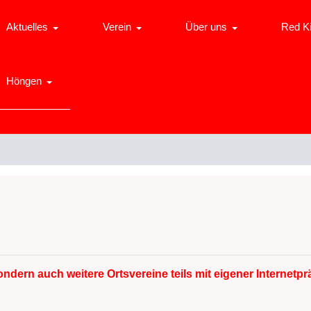
Aktuelles
Verein
Über uns
Red K
Höngen
ndern auch weitere Ortsvereine teils mit eigener Internetpr