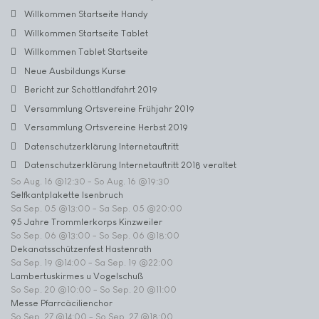
Willkommen Startseite Handy
Willkommen Startseite Tablet
Willkommen Tablet Startseite
Neue Ausbildungs Kurse
Bericht zur Schottlandfahrt 2019
Versammlung Ortsvereine Frühjahr 2019
Versammlung Ortsvereine Herbst 2019
Datenschutzerklärung Internetauftritt
Datenschutzerklärung Internetauftritt 2018 veraltet
So Aug. 16 @12:30
-
So Aug. 16 @19:30
Selfkantplakette Isenbruch
Sa Sep. 05 @13:00
-
Sa Sep. 05 @20:00
95 Jahre Trommlerkorps Kinzweiler
So Sep. 06 @13:00
-
So Sep. 06 @18:00
Dekanatsschützenfest Hastenrath
Sa Sep. 19 @14:00
-
Sa Sep. 19 @22:00
Lambertuskirmes u Vogelschuß
So Sep. 20 @10:00
-
So Sep. 20 @11:00
Messe Pfarrcäcilienchor
So Sep. 27 @14:00
-
So Sep. 27 @18:00