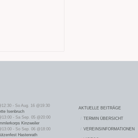
@12:30
-
So Aug. 16 @19:30
AKTUELLE BEITRÄGE
ette Isenbruch
@13:00
-
Sa Sep. 05 @20:00
TERMIN ÜBERSICHT
mmlerkorps Kinzweiler
VEREINSINFORMATIONEN
@13:00
-
So Sep. 06 @18:00
ützenfest Hastenrath