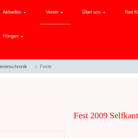
Aktuelles
Verein
Über uns
Red K
Höngen
ereinschronik
Feste
Fest 2009 Selfkant