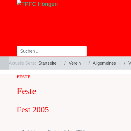
Aktuelle Seite:
Startseite
Verein
Allgemeines
V
FESTE
Feste
Fest 2005