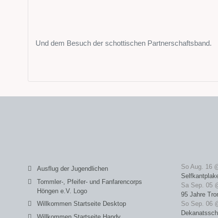
Und dem Besuch der schottischen Partnerschaftsband.
So Aug. 16 
Ausflug der Jugendlichen
Selfkantplak
Tommler-, Pfeifer- und Fanfarencorps
Sa Sep. 05 
Höngen e.V. Logo
95 Jahre Tro
Willkommen Startseite Desktop
So Sep. 06 
Dekanatssch
Willkommen Startseite Handy