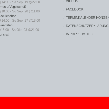
VIDEOS
@14:00
-
Sa Sep. 19 @22:00
rmes u Vogelschuß
FACEBOOK
@10:00
-
So Sep. 20 @11:00
äcilienchor
TERMINKALENDER HÖNGE
@14:00
-
So Sep. 27 @18:00
Saeffelen
DATENSCHUTZERKLÄRUNG
@15:00
-
Sa Okt. 03 @21:00
IMPRESSUM TPFC
unsrath