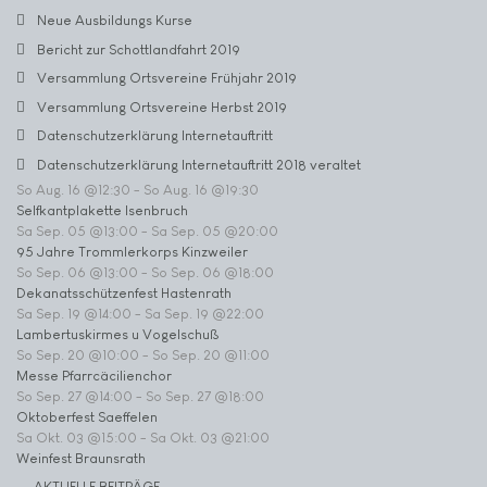
Neue Ausbildungs Kurse
Bericht zur Schottlandfahrt 2019
Versammlung Ortsvereine Frühjahr 2019
Versammlung Ortsvereine Herbst 2019
Datenschutzerklärung Internetauftritt
Datenschutzerklärung Internetauftritt 2018 veraltet
So Aug. 16 @12:30
-
So Aug. 16 @19:30
Selfkantplakette Isenbruch
Sa Sep. 05 @13:00
-
Sa Sep. 05 @20:00
95 Jahre Trommlerkorps Kinzweiler
So Sep. 06 @13:00
-
So Sep. 06 @18:00
Dekanatsschützenfest Hastenrath
Sa Sep. 19 @14:00
-
Sa Sep. 19 @22:00
Lambertuskirmes u Vogelschuß
So Sep. 20 @10:00
-
So Sep. 20 @11:00
Messe Pfarrcäcilienchor
So Sep. 27 @14:00
-
So Sep. 27 @18:00
Oktoberfest Saeffelen
Sa Okt. 03 @15:00
-
Sa Okt. 03 @21:00
Weinfest Braunsrath
AKTUELLE BEITRÄGE