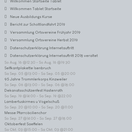
Willkommen Startseite Tablet
Willkommen Tablet Startseite
Neue Ausbildungs Kurse
Bericht zur Schottlandfahrt 2019
Versammlung Ortsvereine Frühjahr 2019
Versammlung Ortsvereine Herbst 2019
Datenschutzerklärung Internetauftritt
Datenschutzerklärung Internetauftritt 2018 veraltet
So Aug. 16 @12:30
-
So Aug. 16 @19:30
Selfkantplakette Isenbruch
Sa Sep. 05 @13:00
-
Sa Sep. 05 @20:00
95 Jahre Trommlerkorps Kinzweiler
So Sep. 06 @13:00
-
So Sep. 06 @18:00
Dekanatsschützenfest Hastenrath
Sa Sep. 19 @14:00
-
Sa Sep. 19 @22:00
Lambertuskirmes u Vogelschuß
So Sep. 20 @10:00
-
So Sep. 20 @11:00
Messe Pfarrcäcilienchor
So Sep. 27 @14:00
-
So Sep. 27 @18:00
Oktoberfest Saeffelen
Sa Okt. 03 @15:00
-
Sa Okt. 03 @21:00