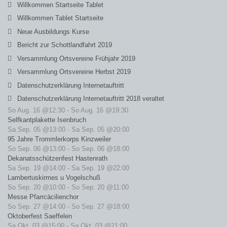
Willkommen Startseite Tablet
Willkommen Tablet Startseite
Neue Ausbildungs Kurse
Bericht zur Schottlandfahrt 2019
Versammlung Ortsvereine Frühjahr 2019
Versammlung Ortsvereine Herbst 2019
Datenschutzerklärung Internetauftritt
Datenschutzerklärung Internetauftritt 2018 veraltet
So Aug. 16 @12:30
-
So Aug. 16 @19:30
Selfkantplakette Isenbruch
Sa Sep. 05 @13:00
-
Sa Sep. 05 @20:00
95 Jahre Trommlerkorps Kinzweiler
So Sep. 06 @13:00
-
So Sep. 06 @18:00
Dekanatsschützenfest Hastenrath
Sa Sep. 19 @14:00
-
Sa Sep. 19 @22:00
Lambertuskirmes u Vogelschuß
So Sep. 20 @10:00
-
So Sep. 20 @11:00
Messe Pfarrcäcilienchor
So Sep. 27 @14:00
-
So Sep. 27 @18:00
Oktoberfest Saeffelen
Sa Okt. 03 @15:00
-
Sa Okt. 03 @21:00