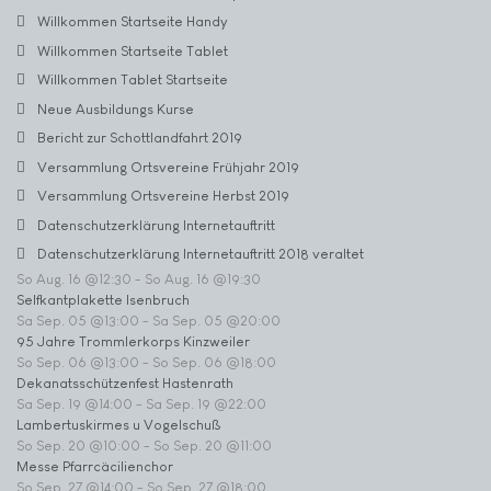
Willkommen Startseite Handy
Willkommen Startseite Tablet
Willkommen Tablet Startseite
Neue Ausbildungs Kurse
Bericht zur Schottlandfahrt 2019
Versammlung Ortsvereine Frühjahr 2019
Versammlung Ortsvereine Herbst 2019
Datenschutzerklärung Internetauftritt
Datenschutzerklärung Internetauftritt 2018 veraltet
So Aug. 16 @12:30
-
So Aug. 16 @19:30
Selfkantplakette Isenbruch
Sa Sep. 05 @13:00
-
Sa Sep. 05 @20:00
95 Jahre Trommlerkorps Kinzweiler
So Sep. 06 @13:00
-
So Sep. 06 @18:00
Dekanatsschützenfest Hastenrath
Sa Sep. 19 @14:00
-
Sa Sep. 19 @22:00
Lambertuskirmes u Vogelschuß
So Sep. 20 @10:00
-
So Sep. 20 @11:00
Messe Pfarrcäcilienchor
So Sep. 27 @14:00
-
So Sep. 27 @18:00