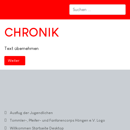
CHRONIK
Text übernehmen
Nächster Beitrag: Willkommen Startseite Tablet
Weiter
Ausflug der Jugendlichen
Tommler-, Pfeifer- und Fanfarencorps Höngen e.V. Logo
Willkommen Startseite Desktop