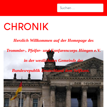
CHRONIK
Herzlich Willkommen auf der Homepage des
Trommler-, Pfeifer- und Fanfarencorps Höngen e.V.
in der westlichsten Gemeinde der
Bundesrepublik
Deutschland dem Selfkant.