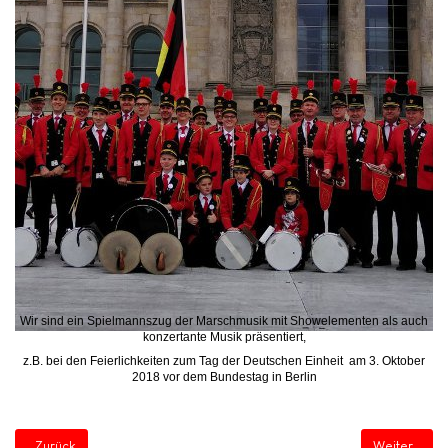
Wir sind ein Spielmannszug der Marschmusik mit Showelementen als auch
konzertante Musik präsentiert,
z.B. bei den Feierlichkeiten zum Tag der Deutschen Einheit am 3. Oktober
2018 vor dem Bundestag in Berlin
Vorheriger Beitrag: Willkommen Tablet Startseite
Nächster Bei
Zurück
Weiter