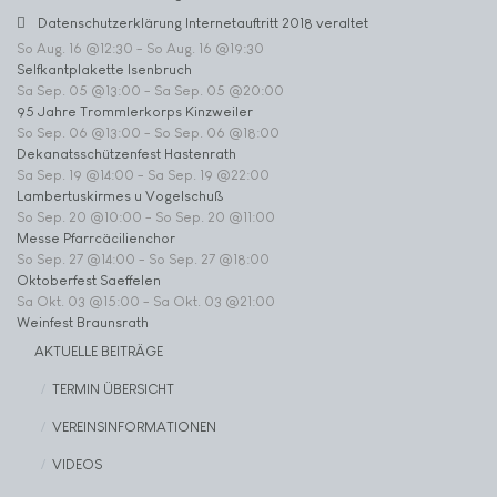
Datenschutzerklärung Internetauftritt 2018 veraltet
So Aug. 16 @12:30
-
So Aug. 16 @19:30
Selfkantplakette Isenbruch
Sa Sep. 05 @13:00
-
Sa Sep. 05 @20:00
95 Jahre Trommlerkorps Kinzweiler
So Sep. 06 @13:00
-
So Sep. 06 @18:00
Dekanatsschützenfest Hastenrath
Sa Sep. 19 @14:00
-
Sa Sep. 19 @22:00
Lambertuskirmes u Vogelschuß
So Sep. 20 @10:00
-
So Sep. 20 @11:00
Messe Pfarrcäcilienchor
So Sep. 27 @14:00
-
So Sep. 27 @18:00
Oktoberfest Saeffelen
Sa Okt. 03 @15:00
-
Sa Okt. 03 @21:00
Weinfest Braunsrath
AKTUELLE BEITRÄGE
TERMIN ÜBERSICHT
VEREINSINFORMATIONEN
VIDEOS