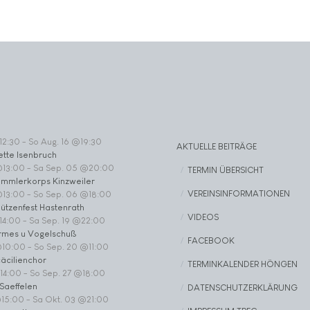
12:30
-
So Aug. 16 @19:30
AKTUELLE BEITRÄGE
ette Isenbruch
@13:00
-
Sa Sep. 05 @20:00
TERMIN ÜBERSICHT
ommlerkorps Kinzweiler
VEREINSINFORMATIONEN
@13:00
-
So Sep. 06 @18:00
ützenfest Hastenrath
VIDEOS
14:00
-
Sa Sep. 19 @22:00
rmes u Vogelschuß
FACEBOOK
@10:00
-
So Sep. 20 @11:00
äcilienchor
TERMINKALENDER HÖNGEN
14:00
-
So Sep. 27 @18:00
Saeffelen
DATENSCHUTZERKLÄRUNG
@15:00
-
Sa Okt. 03 @21:00