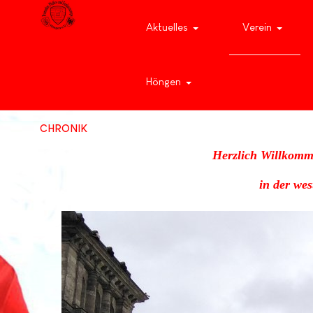
Aktuelles
Verein
Höngen
CHRONIK
Herzlich Willkomm
in der we