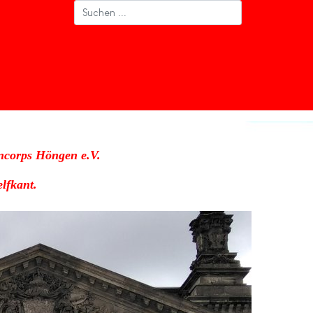
ncorps Höngen e.V.
lfkant.