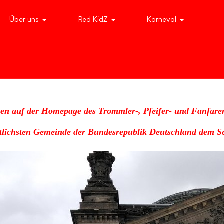
Über uns
Red KidZ
Karneval
en auf der Homepage des Trommler-, Pfeifer- und Fanfare
stlichsten Gemeinde der Bundesrepublik Deutschland dem Se