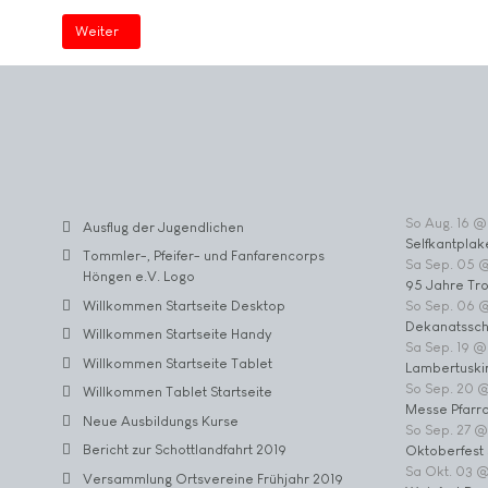
Nächster Beitrag: Willkommen Startseite (2)
Weiter
So Aug. 16 @
Ausflug der Jugendlichen
Selfkantplak
Tommler-, Pfeifer- und Fanfarencorps
Sa Sep. 05 
Höngen e.V. Logo
95 Jahre Tr
Willkommen Startseite Desktop
So Sep. 06 
Dekanatssch
Willkommen Startseite Handy
Sa Sep. 19 @
Willkommen Startseite Tablet
Lambertuski
So Sep. 20 
Willkommen Tablet Startseite
Messe Pfarrc
Neue Ausbildungs Kurse
So Sep. 27 @
Bericht zur Schottlandfahrt 2019
Oktoberfest 
Sa Okt. 03 
Versammlung Ortsvereine Frühjahr 2019