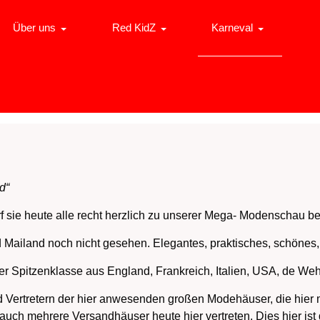
Über uns
Red KidZ
Karneval
d“
f sie heute alle recht herzlich zu unserer Mega- Modenschau b
 Mailand noch nicht gesehen. Elegantes, praktisches, schönes, 
 Spitzenklasse aus England, Frankreich, Italien, USA, de Weh
d Vertretern der hier anwesenden großen Modehäuser, die hier m
auch mehrere Versandhäuser heute hier vertreten. Dies hier ist