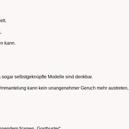
elt.
,
en kann.
ja sogar selbstgeknüpfte Modelle sind denkbar.
Ummantelung kann kein unangenehmer Geruch mehr austreten, al
ichnendem Namen „Gostbuster“