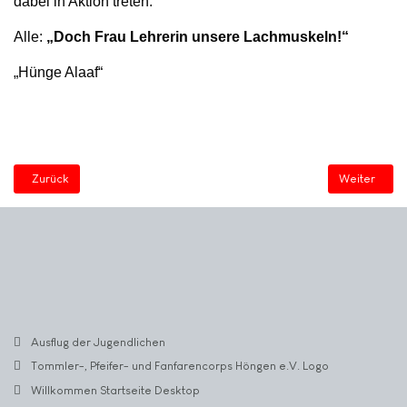
dabei in Aktion treten.“
Alle:
„Doch Frau Lehrerin unsere Lachmuskeln!“
„Hünge Alaaf“
Vorheriger Beitrag: Büttenrede 3 Jäger
Nächster Be
Zurück
Weiter
Ausflug der Jugendlichen
Tommler-, Pfeifer- und Fanfarencorps Höngen e.V. Logo
Willkommen Startseite Desktop