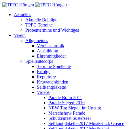
Aktuelles
Aktuelle Beiträge
TPFC Termine
Probentermine und Wichtiges
Verein
Allgemeines
Vereinschronik
Ausbildung
Ehrenmitglieder
Spielleutecorps
Termine Spielleute
Erfolge
Repertoire
Krawattenbinden
Selfkantplakette
Videos
Parade Bonn 2011
Parade Siegen 2010
NRW Tag Siegen im Umzug
Marschshow Parade
Schützenfest Süsterseel
Selfkantplakette 2017 Musikstück Greace
Selfkantplakette 2017 Musikstück