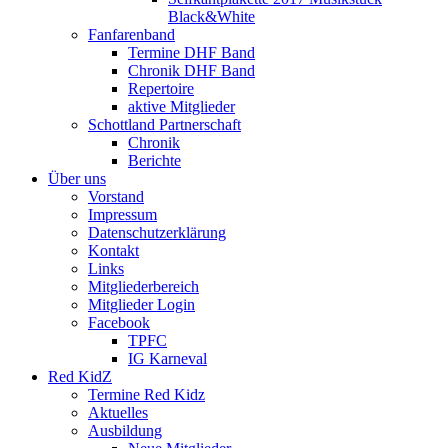
Black&White
Fanfarenband
Termine DHF Band
Chronik DHF Band
Repertoire
aktive Mitglieder
Schottland Partnerschaft
Chronik
Berichte
Über uns
Vorstand
Impressum
Datenschutzerklärung
Kontakt
Links
Mitgliederbereich
Mitglieder Login
Facebook
TPFC
IG Karneval
Red KidZ
Termine Red Kidz
Aktuelles
Ausbildung