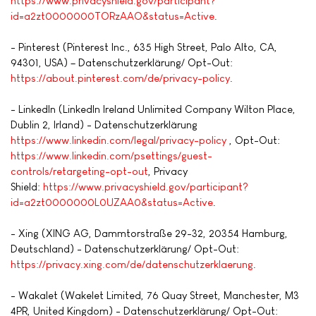
https://www.privacyshield.gov/participant?
id=a2zt0000000TORzAAO&status=Active
.
- Pinterest (Pinterest Inc., 635 High Street, Palo Alto, CA,
94301, USA) – Datenschutzerklärung/ Opt-Out:
https://about.pinterest.com/de/privacy-policy
.
- LinkedIn (LinkedIn Ireland Unlimited Company Wilton Place,
Dublin 2, Irland) - Datenschutzerklärung
https://www.linkedin.com/legal/privacy-policy
, Opt-Out:
https://www.linkedin.com/psettings/guest-
controls/retargeting-opt-out
, Privacy
Shield:
https://www.privacyshield.gov/participant?
id=a2zt0000000L0UZAA0&status=Active
.
- Xing (XING AG, Dammtorstraße 29-32, 20354 Hamburg,
Deutschland) - Datenschutzerklärung/ Opt-Out:
https://privacy.xing.com/de/datenschutzerklaerung
.
- Wakalet (Wakelet Limited, 76 Quay Street, Manchester, M3
4PR, United Kingdom) - Datenschutzerklärung/ Opt-Out: