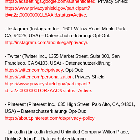
https://adssettings.google.com/authenticated
, Privacy Shield:
https://www.privacyshield.gov/participant?
id=a2zt000000001L5AAI&status=Active
.
- Instagram (Instagram Inc., 1601 Willow Road, Menlo Park,
CA, 94025, USA) – Datenschutzerklärung/ Opt-Out:
http://instagram.com/about/legal/privacy/
.
- Twitter (Twitter Inc., 1355 Market Street, Suite 900, San
Francisco, CA 94103, USA) - Datenschutzerklärung:
https://twitter.com/de/privacy
, Opt-Out:
https://twitter.com/personalization
, Privacy Shield:
https://www.privacyshield.gov/participant?
id=a2zt0000000TORzAAO&status=Active
.
- Pinterest (Pinterest Inc., 635 High Street, Palo Alto, CA, 94301,
USA) – Datenschutzerklärung/ Opt-Out:
https://about.pinterest.com/de/privacy-policy
.
- LinkedIn (LinkedIn Ireland Unlimited Company Wilton Place,
Dublin 2, Irland) - Datenschutzerklärung