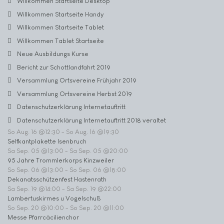
Willkommen Startseite Desktop
Willkommen Startseite Handy
Willkommen Startseite Tablet
Willkommen Tablet Startseite
Neue Ausbildungs Kurse
Bericht zur Schottlandfahrt 2019
Versammlung Ortsvereine Frühjahr 2019
Versammlung Ortsvereine Herbst 2019
Datenschutzerklärung Internetauftritt
Datenschutzerklärung Internetauftritt 2018 veraltet
So Aug. 16 @12:30
-
So Aug. 16 @19:30
Selfkantplakette Isenbruch
Sa Sep. 05 @13:00
-
Sa Sep. 05 @20:00
95 Jahre Trommlerkorps Kinzweiler
So Sep. 06 @13:00
-
So Sep. 06 @18:00
Dekanatsschützenfest Hastenrath
Sa Sep. 19 @14:00
-
Sa Sep. 19 @22:00
Lambertuskirmes u Vogelschuß
So Sep. 20 @10:00
-
So Sep. 20 @11:00
Messe Pfarrcäcilienchor