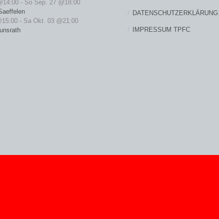
@14:00
-
So Sep. 27 @18:00
Saeffelen
DATENSCHUTZERKLÄRUNG
@15:00
-
Sa Okt. 03 @21:00
IMPRESSUM TPFC
unsrath