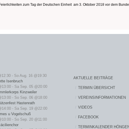
 Feierlichkeiten zum Tag der Deutschen Einheit am 3. Oktober 2018 vor dem Bundes
@12:30
-
So Aug. 16 @19:30
AKTUELLE BEITRÄGE
ette Isenbruch
@13:00
-
Sa Sep. 05 @20:00
TERMIN ÜBERSICHT
mmlerkorps Kinzweiler
VEREINSINFORMATIONEN
@13:00
-
So Sep. 06 @18:00
ützenfest Hastenrath
VIDEOS
@14:00
-
Sa Sep. 19 @22:00
rmes u Vogelschuß
FACEBOOK
@10:00
-
So Sep. 20 @11:00
äcilienchor
TERMINKALENDER HÖNGE