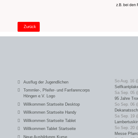
z.B. bei den
Vorheriger Beitrag: Willkommen Tablet Startseite
Zurück
So Aug. 16 
Ausflug der Jugendlichen
Selfkantplak
Tommler-, Pfeifer- und Fanfarencorps
Sa Sep. 05 
Höngen e.V. Logo
95 Jahre Tro
Willkommen Startseite Desktop
So Sep. 06 
Dekanatssch
Willkommen Startseite Handy
Sa Sep. 19 
Willkommen Startseite Tablet
Lambertuski
So Sep. 20 
Willkommen Tablet Startseite
Messe Pfarrc
Neue Ausbildungs Kurse