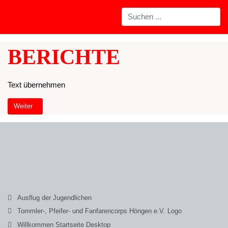
BERICHTE
Text übernehmen
Nächster Beitrag: Willkommen Startseite Tablet
Weiter
Ausflug der Jugendlichen
Tommler-, Pfeifer- und Fanfarencorps Höngen e.V. Logo
Willkommen Startseite Desktop