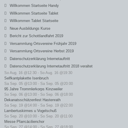
Willkommen Startseite Handy
Willkommen Startseite Tablet
Willkommen Tablet Startseite
Neue Ausbildungs Kurse
Bericht zur Schottlandfahrt 2019
Versammlung Ortsvereine Frühjahr 2019
Versammlung Ortsvereine Herbst 2019
Datenschutzerklärung Internetauftritt
Datenschutzerklärung Internetauftritt 2018 veraltet
So Aug. 16 @12:30
-
So Aug. 16 @19:30
Selfkantplakette Isenbruch
Sa Sep. 05 @13:00
-
Sa Sep. 05 @20:00
95 Jahre Trommlerkorps Kinzweiler
So Sep. 06 @13:00
-
So Sep. 06 @18:00
Dekanatsschützenfest Hastenrath
Sa Sep. 19 @14:00
-
Sa Sep. 19 @22:00
Lambertuskirmes u Vogelschuß
So Sep. 20 @10:00
-
So Sep. 20 @11:00
Messe Pfarrcäcilienchor
So Sep. 27 @14:00
-
So Sep. 27 @18:00