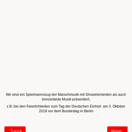
Wir sind ein Spielmannszug der Marschmusik mit Showelementen als auch
konzertante Musik präsentiert,
z.B. bei den Feierlichkeiten zum Tag der Deutschen Einheit am 3. Oktober
2018 vor dem Bundestag in Berlin
Vorheriger Beitrag: Willkommen Tablet Startseite
Nächster Bei
Zurück
Weiter