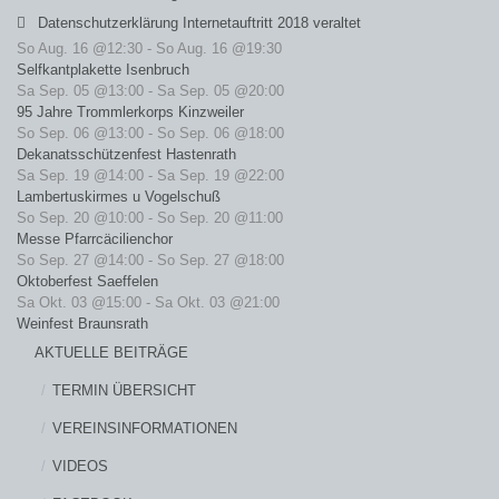
Datenschutzerklärung Internetauftritt 2018 veraltet
So Aug. 16 @12:30
-
So Aug. 16 @19:30
Selfkantplakette Isenbruch
Sa Sep. 05 @13:00
-
Sa Sep. 05 @20:00
95 Jahre Trommlerkorps Kinzweiler
So Sep. 06 @13:00
-
So Sep. 06 @18:00
Dekanatsschützenfest Hastenrath
Sa Sep. 19 @14:00
-
Sa Sep. 19 @22:00
Lambertuskirmes u Vogelschuß
So Sep. 20 @10:00
-
So Sep. 20 @11:00
Messe Pfarrcäcilienchor
So Sep. 27 @14:00
-
So Sep. 27 @18:00
Oktoberfest Saeffelen
Sa Okt. 03 @15:00
-
Sa Okt. 03 @21:00
Weinfest Braunsrath
AKTUELLE BEITRÄGE
TERMIN ÜBERSICHT
VEREINSINFORMATIONEN
VIDEOS