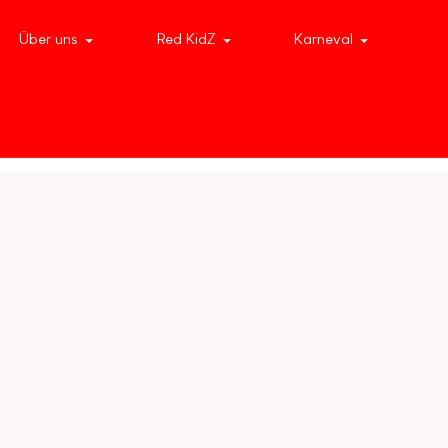
Über uns
Red KidZ
Karneval