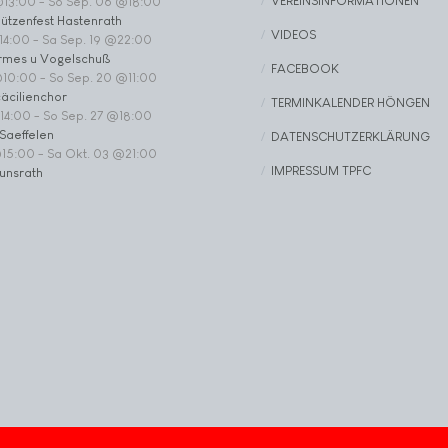
VEREINSINFORMATIONEN
@13:00
-
So Sep. 06 @18:00
ützenfest Hastenrath
VIDEOS
14:00
-
Sa Sep. 19 @22:00
rmes u Vogelschuß
FACEBOOK
@10:00
-
So Sep. 20 @11:00
äcilienchor
TERMINKALENDER HÖNGEN
14:00
-
So Sep. 27 @18:00
Saeffelen
DATENSCHUTZERKLÄRUNG
@15:00
-
Sa Okt. 03 @21:00
IMPRESSUM TPFC
unsrath