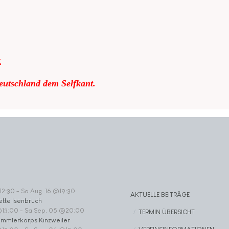
.
eutschland dem Selfkant.
12:30
-
So Aug. 16 @19:30
AKTUELLE BEITRÄGE
ette Isenbruch
@13:00
-
Sa Sep. 05 @20:00
TERMIN ÜBERSICHT
ommlerkorps Kinzweiler