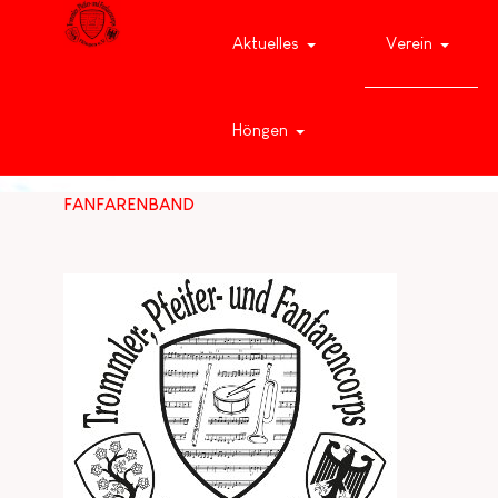
Aktuelles
Verein
Höngen
FANFARENBAND