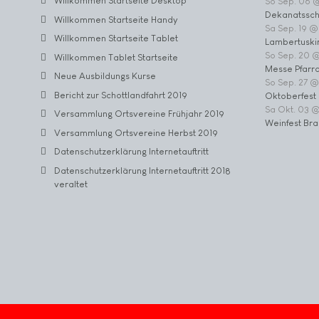
Willkommen Startseite Desktop
So Sep. 06 
Dekanatssch
Willkommen Startseite Handy
Sa Sep. 19 @
Willkommen Startseite Tablet
Lambertuski
So Sep. 20 
Willkommen Tablet Startseite
Messe Pfarrc
Neue Ausbildungs Kurse
So Sep. 27 @
Bericht zur Schottlandfahrt 2019
Oktoberfest 
Sa Okt. 03 
Versammlung Ortsvereine Frühjahr 2019
Weinfest Bra
Versammlung Ortsvereine Herbst 2019
Datenschutzerklärung Internetauftritt
Datenschutzerklärung Internetauftritt 2018
veraltet