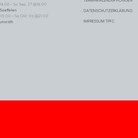
TERMINKALENDER HÖNGEN
14:00
-
So Sep. 27 @18:00
Saeffelen
DATENSCHUTZERKLÄRUNG
@15:00
-
Sa Okt. 03 @21:00
IMPRESSUM TPFC
unsrath