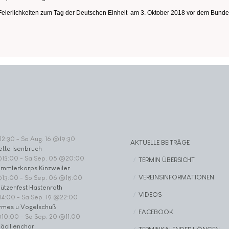
 Feierlichkeiten zum Tag der Deutschen Einheit am 3. Oktober 2018 vor dem Bundes
12:30
-
So Aug. 16 @19:30
AKTUELLE BEITRÄGE
ette Isenbruch
@13:00
-
Sa Sep. 05 @20:00
TERMIN ÜBERSICHT
ommlerkorps Kinzweiler
VEREINSINFORMATIONEN
@13:00
-
So Sep. 06 @18:00
ützenfest Hastenrath
VIDEOS
14:00
-
Sa Sep. 19 @22:00
rmes u Vogelschuß
FACEBOOK
@10:00
-
So Sep. 20 @11:00
äcilienchor