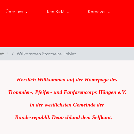
Über uns
Red KidZ
Karneval
et
Willkommen Startseite Tablet
Herzlich Willkommen auf der Homepage des
Trommler-, Pfeifer- und Fanfarencorps Höngen e.V.
in der westlichsten Gemeinde der
Bundesrepublik
Deutschland dem Selfkant.