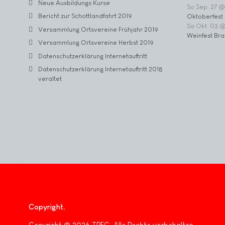
Neue Ausbildungs Kurse
So Sep. 27 @
Bericht zur Schottlandfahrt 2019
Oktoberfest 
Sa Okt. 03 
Versammlung Ortsvereine Frühjahr 2019
Weinfest Bra
Versammlung Ortsvereine Herbst 2019
Datenschutzerklärung Internetauftritt
Datenschutzerklärung Internetauftritt 2018
veraltet
Copyright
Copyright © 2026 TPFC. Alle Rechte vorbehalten.