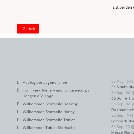
z.B. bei den
Vorheriger Beitrag: Willkommen Tablet Startseite
Zurück
So Aug. 16 @
Ausflug der Jugendlichen
Selfkantplak
Tommler-, Pfeifer- und Fanfarencorps
Sa Sep. 05 
Höngen e.V. Logo
95 Jahre Tr
Willkommen Startseite Desktop
So Sep. 06 
Dekanatssch
Willkommen Startseite Handy
Sa Sep. 19 @
Willkommen Startseite Tablet
Lambertuski
So Sep. 20 
Willkommen Tablet Startseite
Messe Pfarrc