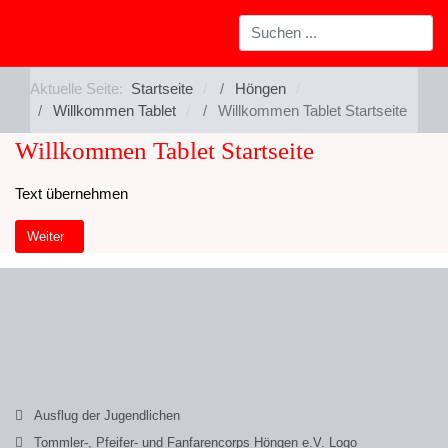
Aktuelle Seite:
Startseite
Höngen
Willkommen Tablet
Willkommen Tablet Startseite
Willkommen Tablet Startseite
Text übernehmen
Nächster Beitrag: Willkommen Startseite Tablet
Weiter
Ausflug der Jugendlichen
Tommler-, Pfeifer- und Fanfarencorps Höngen e.V. Logo