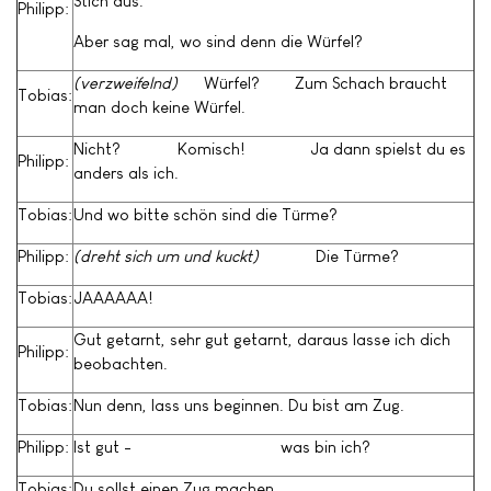
Stich aus.
Philipp:
Aber sag mal, wo sind denn die Würfel?
(verzweifelnd)
Würfel? Zum Schach braucht
Tobias:
man doch keine Würfel.
Nicht? Komisch! Ja dann spielst du es
Philipp:
anders als ich.
Tobias:
Und wo bitte schön sind die Türme?
Philipp:
(dreht sich um und kuckt)
Die Türme?
Tobias:
JAAAAAA!
Gut getarnt, sehr gut getarnt, daraus lasse ich dich
Philipp:
beobachten.
Tobias:
Nun denn, lass uns beginnen. Du bist am Zug.
Philipp:
Ist gut - was bin ich?
Tobias:
Du sollst einen Zug machen.