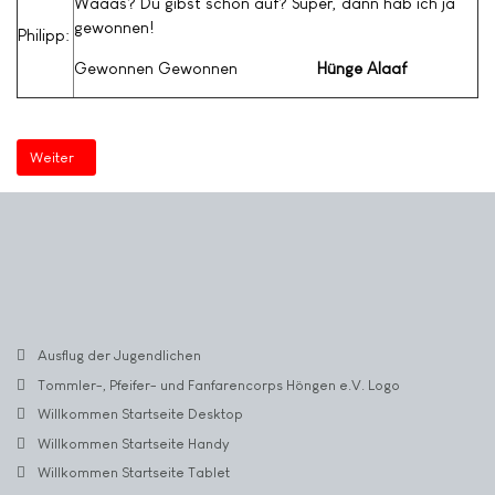
Waaas? Du gibst schon auf? Super, dann hab ich ja
gewonnen!
Philipp:
Gewonnen Gewonnen
Hünge Alaaf
Nächster Beitrag: Im Restaurant
Weiter
Ausflug der Jugendlichen
Tommler-, Pfeifer- und Fanfarencorps Höngen e.V. Logo
Willkommen Startseite Desktop
Willkommen Startseite Handy
Willkommen Startseite Tablet