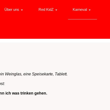
Über uns
Red KidZ
Karneval
in Weinglas, eine Speisekarte, Tablett.
st:
ann ich was trinken gehen.