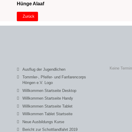
Hünge Alaaf
Vorheriger Beitrag: Der Feuerwehrmann
Zurück
Keine Termi
Ausflug der Jugendlichen
Tommler-, Pfeifer- und Fanfarencorps
Höngen e.V. Logo
Willkommen Startseite Desktop
Willkommen Startseite Handy
Willkommen Startseite Tablet
Willkommen Tablet Startseite
Neue Ausbildungs Kurse
Bericht zur Schottlandfahrt 2019