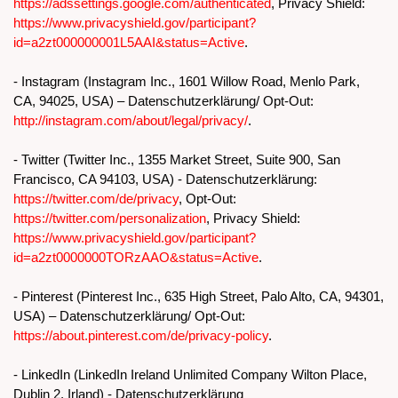
https://adssettings.google.com/authenticated
, Privacy Shield:
https://www.privacyshield.gov/participant?
id=a2zt000000001L5AAI&status=Active
.
- Instagram (Instagram Inc., 1601 Willow Road, Menlo Park,
CA, 94025, USA) – Datenschutzerklärung/ Opt-Out:
http://instagram.com/about/legal/privacy/
.
- Twitter (Twitter Inc., 1355 Market Street, Suite 900, San
Francisco, CA 94103, USA) - Datenschutzerklärung:
https://twitter.com/de/privacy
, Opt-Out:
https://twitter.com/personalization
, Privacy Shield:
https://www.privacyshield.gov/participant?
id=a2zt0000000TORzAAO&status=Active
.
- Pinterest (Pinterest Inc., 635 High Street, Palo Alto, CA, 94301,
USA) – Datenschutzerklärung/ Opt-Out:
https://about.pinterest.com/de/privacy-policy
.
- LinkedIn (LinkedIn Ireland Unlimited Company Wilton Place,
Dublin 2, Irland) - Datenschutzerklärung