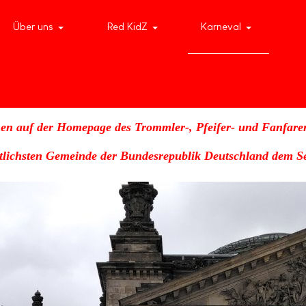
Über uns
Red KidZ
Karneval
en auf der Homepage des Trommler-, Pfeifer- und Fanfare
stlichsten Gemeinde der Bundesrepublik Deutschland dem Se