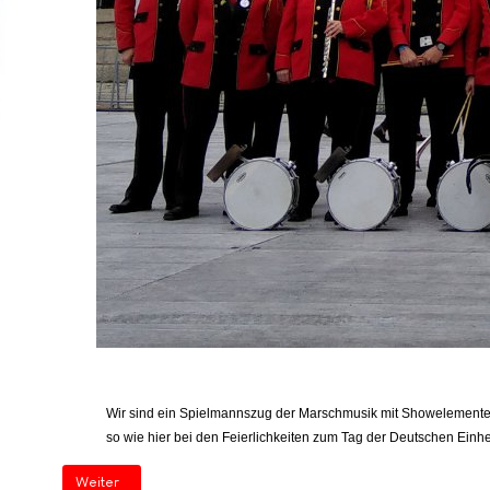
Wir sind ein Spielmannszug der Marschmusik mit Showelementen 
so wie hier bei den Feierlichkeiten zum Tag der Deutschen Ei
Nächster Beitrag: Willkommen Startseite (2)
Weiter