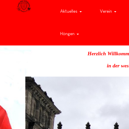
Aktuelles
Verein
Höngen
Herzlich Willkomm
in der we