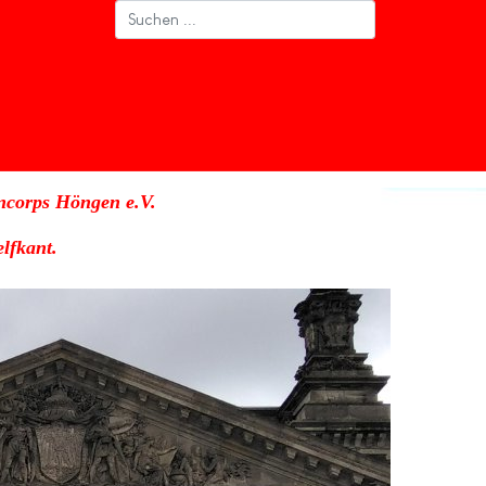
ncorps Höngen e.V.
lfkant.