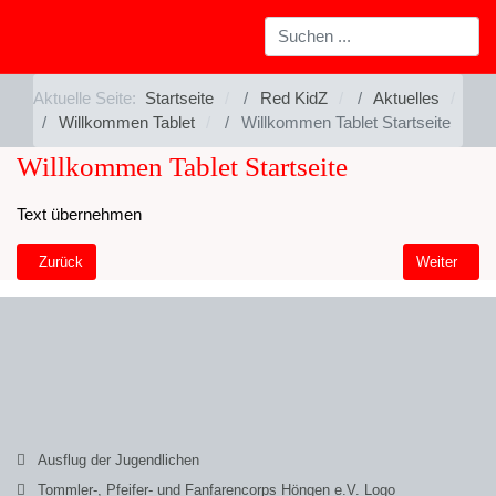
Aktuelle Seite:
Startseite
Red KidZ
Aktuelles
Willkommen Tablet
Willkommen Tablet Startseite
Willkommen Tablet Startseite
Text übernehmen
Vorheriger Beitrag: Willkommen Startseite Tablet
Nächster Bei
Zurück
Weiter
Ausflug der Jugendlichen
Tommler-, Pfeifer- und Fanfarencorps Höngen e.V. Logo