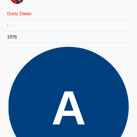
Görtz Dieter
-
1976
A