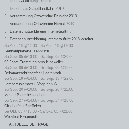
Neue Ausbildungs Kurse
Bericht zur Schottlandfahrt 2019
Versammlung Ortsvereine Frühjahr 2019
Versammlung Ortsvereine Herbst 2019
Datenschutzerklärung Internetauftritt
Datenschutzerklärung Internetauftritt 2018 veraltet
So Aug. 16 @12:30
-
So Aug. 16 @19:30
Selfkantplakette Isenbruch
Sa Sep. 05 @13:00
-
Sa Sep. 05 @20:00
95 Jahre Trommlerkorps Kinzweiler
So Sep. 06 @13:00
-
So Sep. 06 @18:00
Dekanatsschützenfest Hastenrath
Sa Sep. 19 @14:00
-
Sa Sep. 19 @22:00
Lambertuskirmes u Vogelschuß
So Sep. 20 @10:00
-
So Sep. 20 @11:00
Messe Pfarrcäcilienchor
So Sep. 27 @14:00
-
So Sep. 27 @18:00
Oktoberfest Saeffelen
Sa Okt. 03 @15:00
-
Sa Okt. 03 @21:00
Weinfest Braunsrath
AKTUELLE BEITRÄGE