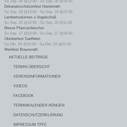
So Sep. 06 @13:00
-
So Sep. 06 @18:00
Dekanatsschützenfest Hastenrath
Sa Sep. 19 @14:00
-
Sa Sep. 19 @22:00
Lambertuskirmes u Vogelschuß
So Sep. 20 @10:00
-
So Sep. 20 @11:00
Messe Pfarrcäcilienchor
So Sep. 27 @14:00
-
So Sep. 27 @18:00
Oktoberfest Saeffelen
Sa Okt. 03 @15:00
-
Sa Okt. 03 @21:00
Weinfest Braunsrath
AKTUELLE BEITRÄGE
TERMIN ÜBERSICHT
VEREINSINFORMATIONEN
VIDEOS
FACEBOOK
TERMINKALENDER HÖNGEN
DATENSCHUTZERKLÄRUNG
IMPRESSUM TPFC