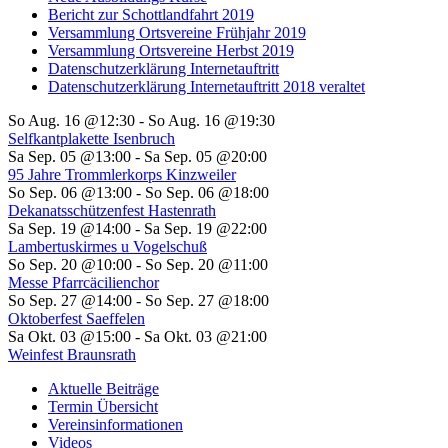
Bericht zur Schottlandfahrt 2019
Versammlung Ortsvereine Frühjahr 2019
Versammlung Ortsvereine Herbst 2019
Datenschutzerklärung Internetauftritt
Datenschutzerklärung Internetauftritt 2018 veraltet
So Aug. 16 @12:30
-
So Aug. 16 @19:30
Selfkantplakette Isenbruch
Sa Sep. 05 @13:00
-
Sa Sep. 05 @20:00
95 Jahre Trommlerkorps Kinzweiler
So Sep. 06 @13:00
-
So Sep. 06 @18:00
Dekanatsschützenfest Hastenrath
Sa Sep. 19 @14:00
-
Sa Sep. 19 @22:00
Lambertuskirmes u Vogelschuß
So Sep. 20 @10:00
-
So Sep. 20 @11:00
Messe Pfarrcäcilienchor
So Sep. 27 @14:00
-
So Sep. 27 @18:00
Oktoberfest Saeffelen
Sa Okt. 03 @15:00
-
Sa Okt. 03 @21:00
Weinfest Braunsrath
Aktuelle Beiträge
Termin Übersicht
Vereinsinformationen
Videos