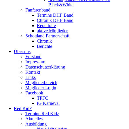
Black&White
Fanfarenband
Termine DHF Band
Chronik DHF Band
Repertoire
aktive Mitglieder
Schottland Partnerschaft
Chronik
Berichte
Über uns
Vorstand
Impressum
Datenschutzerklärung
Kontakt
Links
Mitgliederbereich
Mitglieder Login
Facebook
TPFC
IG Karneval
Red KidZ
Termine Red Kidz
Aktuelles
Ausbildung