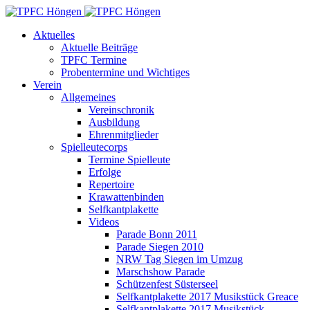
Aktuelles
Aktuelle Beiträge
TPFC Termine
Probentermine und Wichtiges
Verein
Allgemeines
Vereinschronik
Ausbildung
Ehrenmitglieder
Spielleutecorps
Termine Spielleute
Erfolge
Repertoire
Krawattenbinden
Selfkantplakette
Videos
Parade Bonn 2011
Parade Siegen 2010
NRW Tag Siegen im Umzug
Marschshow Parade
Schützenfest Süsterseel
Selfkantplakette 2017 Musikstück Greace
Selfkantplakette 2017 Musikstück