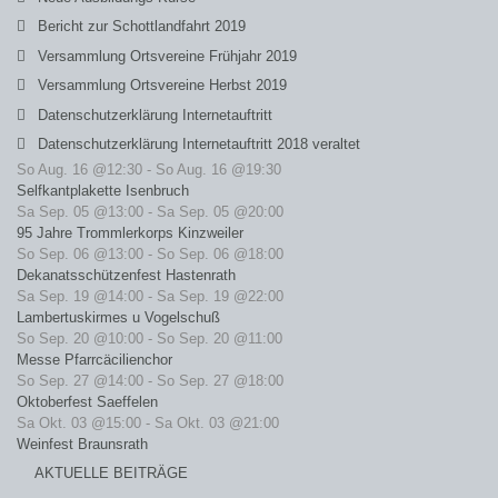
Bericht zur Schottlandfahrt 2019
Versammlung Ortsvereine Frühjahr 2019
Versammlung Ortsvereine Herbst 2019
Datenschutzerklärung Internetauftritt
Datenschutzerklärung Internetauftritt 2018 veraltet
So Aug. 16 @12:30
-
So Aug. 16 @19:30
Selfkantplakette Isenbruch
Sa Sep. 05 @13:00
-
Sa Sep. 05 @20:00
95 Jahre Trommlerkorps Kinzweiler
So Sep. 06 @13:00
-
So Sep. 06 @18:00
Dekanatsschützenfest Hastenrath
Sa Sep. 19 @14:00
-
Sa Sep. 19 @22:00
Lambertuskirmes u Vogelschuß
So Sep. 20 @10:00
-
So Sep. 20 @11:00
Messe Pfarrcäcilienchor
So Sep. 27 @14:00
-
So Sep. 27 @18:00
Oktoberfest Saeffelen
Sa Okt. 03 @15:00
-
Sa Okt. 03 @21:00
Weinfest Braunsrath
AKTUELLE BEITRÄGE