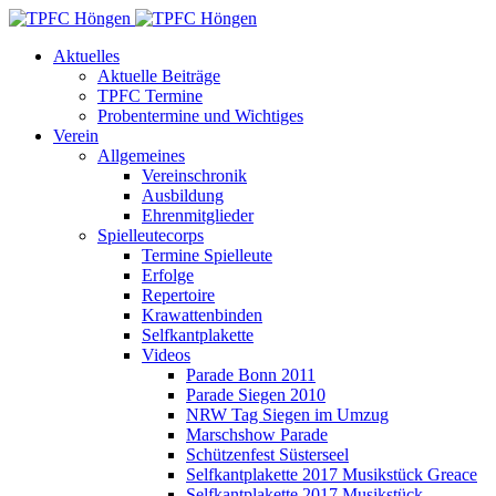
Aktuelles
Aktuelle Beiträge
TPFC Termine
Probentermine und Wichtiges
Verein
Allgemeines
Vereinschronik
Ausbildung
Ehrenmitglieder
Spielleutecorps
Termine Spielleute
Erfolge
Repertoire
Krawattenbinden
Selfkantplakette
Videos
Parade Bonn 2011
Parade Siegen 2010
NRW Tag Siegen im Umzug
Marschshow Parade
Schützenfest Süsterseel
Selfkantplakette 2017 Musikstück Greace
Selfkantplakette 2017 Musikstück