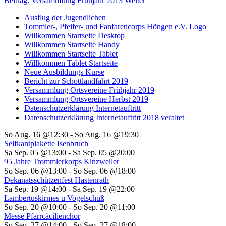
Beitrag: Versammlung Frühjahr 2013
Weiter
Ausflug der Jugendlichen
Tommler-, Pfeifer- und Fanfarencorps Höngen e.V. Logo
Willkommen Startseite Desktop
Willkommen Startseite Handy
Willkommen Startseite Tablet
Willkommen Tablet Startseite
Neue Ausbildungs Kurse
Bericht zur Schottlandfahrt 2019
Versammlung Ortsvereine Frühjahr 2019
Versammlung Ortsvereine Herbst 2019
Datenschutzerklärung Internetauftritt
Datenschutzerklärung Internetauftritt 2018 veraltet
So Aug. 16 @12:30
-
So Aug. 16 @19:30
Selfkantplakette Isenbruch
Sa Sep. 05 @13:00
-
Sa Sep. 05 @20:00
95 Jahre Trommlerkorps Kinzweiler
So Sep. 06 @13:00
-
So Sep. 06 @18:00
Dekanatsschützenfest Hastenrath
Sa Sep. 19 @14:00
-
Sa Sep. 19 @22:00
Lambertuskirmes u Vogelschuß
So Sep. 20 @10:00
-
So Sep. 20 @11:00
Messe Pfarrcäcilienchor
So Sep. 27 @14:00
-
So Sep. 27 @18:00