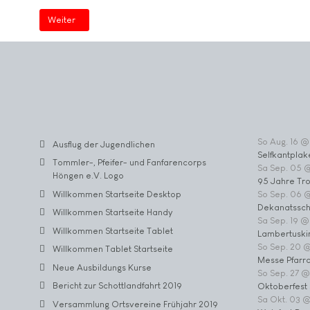
Nächster Beitrag: Willkommen Startseite (2)
Weiter
So Aug. 16 @
Ausflug der Jugendlichen
Selfkantplak
Tommler-, Pfeifer- und Fanfarencorps
Sa Sep. 05 
Höngen e.V. Logo
95 Jahre Tr
Willkommen Startseite Desktop
So Sep. 06 
Dekanatssch
Willkommen Startseite Handy
Sa Sep. 19 @
Willkommen Startseite Tablet
Lambertuski
So Sep. 20 
Willkommen Tablet Startseite
Messe Pfarrc
Neue Ausbildungs Kurse
So Sep. 27 @
Bericht zur Schottlandfahrt 2019
Oktoberfest 
Sa Okt. 03 
Versammlung Ortsvereine Frühjahr 2019