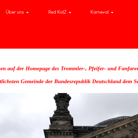
Über uns
Red KidZ
Karneval
en auf der Homepage des Trommler-, Pfeifer- und Fanfare
stlichsten Gemeinde der Bundesrepublik Deutschland dem Se