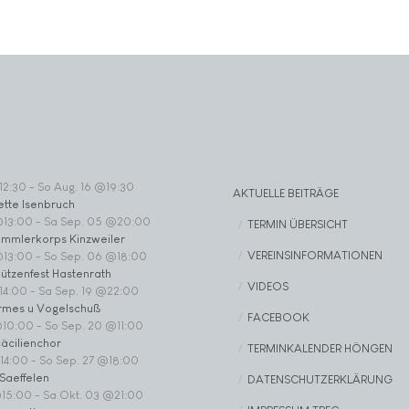
12:30
-
So Aug. 16 @19:30
AKTUELLE BEITRÄGE
ette Isenbruch
@13:00
-
Sa Sep. 05 @20:00
TERMIN ÜBERSICHT
ommlerkorps Kinzweiler
VEREINSINFORMATIONEN
@13:00
-
So Sep. 06 @18:00
ützenfest Hastenrath
VIDEOS
14:00
-
Sa Sep. 19 @22:00
rmes u Vogelschuß
FACEBOOK
@10:00
-
So Sep. 20 @11:00
äcilienchor
TERMINKALENDER HÖNGEN
14:00
-
So Sep. 27 @18:00
Saeffelen
DATENSCHUTZERKLÄRUNG
@15:00
-
Sa Okt. 03 @21:00