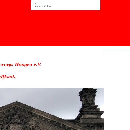
ncorps Höngen e.V.
lfkant.