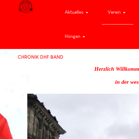
Aktuelles
Verein
Höngen
CHRONIK DHF BAND
Herzlich Willkomm
in der we