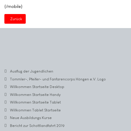
{/mobile}
Vorheriger Beitrag: Willkommen Startseite Tablet
Zurück
Ausflug der Jugendlichen
Tommler-, Pfeifer- und Fanfarencorps Höngen e.V. Logo
Willkommen Startseite Desktop
Willkommen Startseite Handy
Willkommen Startseite Tablet
Willkommen Tablet Startseite
Neue Ausbildungs Kurse
Bericht zur Schottlandfahrt 2019