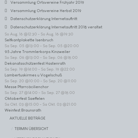
Versammlung Ortsvereine Frühjahr 2019
Versammlung Ortsvereine Herbst 2019
Datenschutzerklärung Internetauftritt
Datenschutzerklärung Internetauftritt 2018 veraltet
So Aug. 16 @12:30
-
So Aug. 16 @19:30
Selfkantplakette Isenbruch
Sa Sep. 05 @13:00
-
Sa Sep. 05 @20:00
95 Jahre Trommlerkorps Kinzweiler
So Sep. 06 @13:00
-
So Sep. 06 @18:00
Dekanatsschützenfest Hastenrath
Sa Sep. 19 @14:00
-
Sa Sep. 19 @22:00
Lambertuskirmes u Vogelschuß
So Sep. 20 @10:00
-
So Sep. 20 @11:00
Messe Pfarrcäcilienchor
So Sep. 27 @14:00
-
So Sep. 27 @18:00
Oktoberfest Saeffelen
Sa Okt. 03 @15:00
-
Sa Okt. 03 @21:00
Weinfest Braunsrath
AKTUELLE BEITRÄGE
TERMIN ÜBERSICHT