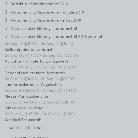
Bericht zur Schottlandfahrt 2019
Versammlung Ortsvereine Frühjahr 2019
Versammlung Ortsvereine Herbst 2019
Datenschutzerklärung Internetauftritt
Datenschutzerklärung Internetauftritt 2018 veraltet
So Aug. 16 @12:30
-
So Aug. 16 @19:30
Selfkantplakette Isenbruch
Sa Sep. 05 @13:00
-
Sa Sep. 05 @20:00
95 Jahre Trommlerkorps Kinzweiler
So Sep. 06 @13:00
-
So Sep. 06 @18:00
Dekanatsschützenfest Hastenrath
Sa Sep. 19 @14:00
-
Sa Sep. 19 @22:00
Lambertuskirmes u Vogelschuß
So Sep. 20 @10:00
-
So Sep. 20 @11:00
Messe Pfarrcäcilienchor
So Sep. 27 @14:00
-
So Sep. 27 @18:00
Oktoberfest Saeffelen
Sa Okt. 03 @15:00
-
Sa Okt. 03 @21:00
Weinfest Braunsrath
AKTUELLE BEITRÄGE