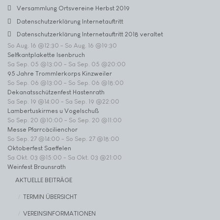
Versammlung Ortsvereine Herbst 2019
Datenschutzerklärung Internetauftritt
Datenschutzerklärung Internetauftritt 2018 veraltet
So Aug. 16 @12:30
-
So Aug. 16 @19:30
Selfkantplakette Isenbruch
Sa Sep. 05 @13:00
-
Sa Sep. 05 @20:00
95 Jahre Trommlerkorps Kinzweiler
So Sep. 06 @13:00
-
So Sep. 06 @18:00
Dekanatsschützenfest Hastenrath
Sa Sep. 19 @14:00
-
Sa Sep. 19 @22:00
Lambertuskirmes u Vogelschuß
So Sep. 20 @10:00
-
So Sep. 20 @11:00
Messe Pfarrcäcilienchor
So Sep. 27 @14:00
-
So Sep. 27 @18:00
Oktoberfest Saeffelen
Sa Okt. 03 @15:00
-
Sa Okt. 03 @21:00
Weinfest Braunsrath
AKTUELLE BEITRÄGE
TERMIN ÜBERSICHT
VEREINSINFORMATIONEN