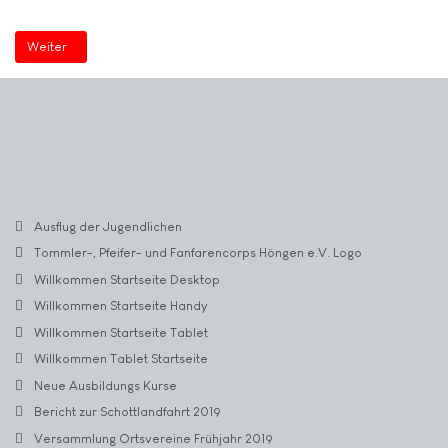
Nächster Beitrag: Willkommen Tablet Startseite
Weiter
Ausflug der Jugendlichen
Tommler-, Pfeifer- und Fanfarencorps Höngen e.V. Logo
Willkommen Startseite Desktop
Willkommen Startseite Handy
Willkommen Startseite Tablet
Willkommen Tablet Startseite
Neue Ausbildungs Kurse
Bericht zur Schottlandfahrt 2019
Versammlung Ortsvereine Frühjahr 2019