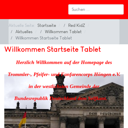
Aktuelle Seite:
Startseite
Red KidZ
Aktuelles
Willkommen Tablet
Willkommen Startseite Tablet
Willkommen Startseite Tablet
Herzlich Willkommen auf der Homepage des
Trommler-, Pfeifer- und Fanfarencorps Höngen e.V.
in der westlichsten Gemeinde der
Bundesrepublik
Deutschland dem Selfkant.