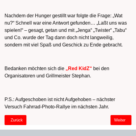
Nachdem der Hunger gestillt war folgte die Frage: „Wat
nu?“ Schnell war eine Antwort gefunden… „Laßt uns was
spielen!“ – gesagt, getan und mit „Jenga“ „Twister“ „Tabu“
und Co. wurde der Tag dann doch nicht langweilig,
sondern mit viel Spaß und Geschick zu Ende gebracht.
Bedanken möchten sich die
„Red KidZ“
bei den
Organisatoren und Grillmeister Stephan.
P.S.: Aufgeschoben ist nicht Aufgehoben – nächster
Versuch Fahrrad-Photo-Rallye im nächsten Jahr.
Vorheriger Beitrag: Red KidZ on Tour 2014
Nächster Bei
Zurück
Weiter