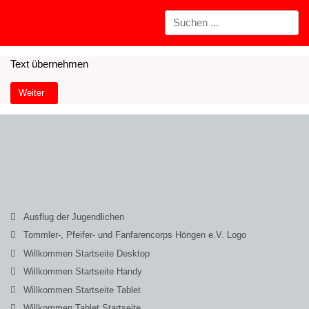
Text übernehmen
Nächster Beitrag: Willkommen Startseite Tablet
Weiter
Ausflug der Jugendlichen
Tommler-, Pfeifer- und Fanfarencorps Höngen e.V. Logo
Willkommen Startseite Desktop
Willkommen Startseite Handy
Willkommen Startseite Tablet
Willkommen Tablet Startseite