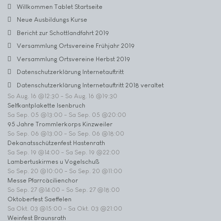
Willkommen Tablet Startseite
Neue Ausbildungs Kurse
Bericht zur Schottlandfahrt 2019
Versammlung Ortsvereine Frühjahr 2019
Versammlung Ortsvereine Herbst 2019
Datenschutzerklärung Internetauftritt
Datenschutzerklärung Internetauftritt 2018 veraltet
So Aug. 16 @12:30
-
So Aug. 16 @19:30
Selfkantplakette Isenbruch
Sa Sep. 05 @13:00
-
Sa Sep. 05 @20:00
95 Jahre Trommlerkorps Kinzweiler
So Sep. 06 @13:00
-
So Sep. 06 @18:00
Dekanatsschützenfest Hastenrath
Sa Sep. 19 @14:00
-
Sa Sep. 19 @22:00
Lambertuskirmes u Vogelschuß
So Sep. 20 @10:00
-
So Sep. 20 @11:00
Messe Pfarrcäcilienchor
So Sep. 27 @14:00
-
So Sep. 27 @18:00
Oktoberfest Saeffelen
Sa Okt. 03 @15:00
-
Sa Okt. 03 @21:00
Weinfest Braunsrath