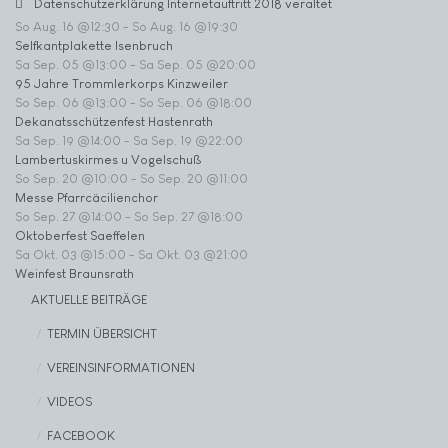
Datenschutzerklärung Internetauftritt 2018 veraltet
So Aug. 16 @12:30
-
So Aug. 16 @19:30
Selfkantplakette Isenbruch
Sa Sep. 05 @13:00
-
Sa Sep. 05 @20:00
95 Jahre Trommlerkorps Kinzweiler
So Sep. 06 @13:00
-
So Sep. 06 @18:00
Dekanatsschützenfest Hastenrath
Sa Sep. 19 @14:00
-
Sa Sep. 19 @22:00
Lambertuskirmes u Vogelschuß
So Sep. 20 @10:00
-
So Sep. 20 @11:00
Messe Pfarrcäcilienchor
So Sep. 27 @14:00
-
So Sep. 27 @18:00
Oktoberfest Saeffelen
Sa Okt. 03 @15:00
-
Sa Okt. 03 @21:00
Weinfest Braunsrath
AKTUELLE BEITRÄGE
TERMIN ÜBERSICHT
VEREINSINFORMATIONEN
VIDEOS
FACEBOOK