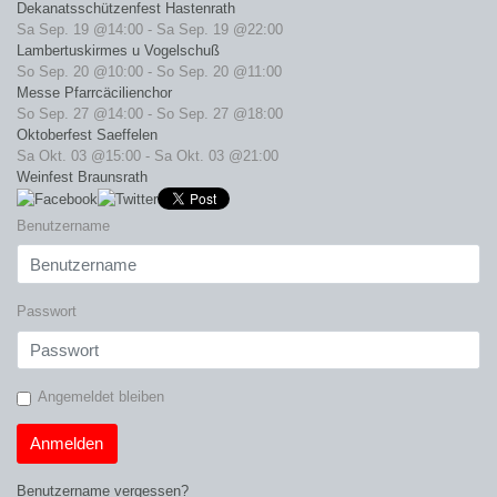
Dekanatsschützenfest Hastenrath
Sa Sep. 19 @14:00
-
Sa Sep. 19 @22:00
Lambertuskirmes u Vogelschuß
So Sep. 20 @10:00
-
So Sep. 20 @11:00
Messe Pfarrcäcilienchor
So Sep. 27 @14:00
-
So Sep. 27 @18:00
Oktoberfest Saeffelen
Sa Okt. 03 @15:00
-
Sa Okt. 03 @21:00
Weinfest Braunsrath
Benutzername
Passwort
Angemeldet bleiben
Anmelden
Benutzername vergessen?