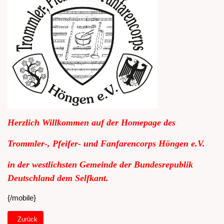
Herzlich Willkommen auf der Homepage des
Trommler-, Pfeifer- und Fanfarencorps Höngen e.V.
in der westlichsten Gemeinde der Bundesrepublik
Deutschland dem Selfkant.
{/mobile}
Vorheriger Beitrag: Willkommen Startseite Tablet
Zurück