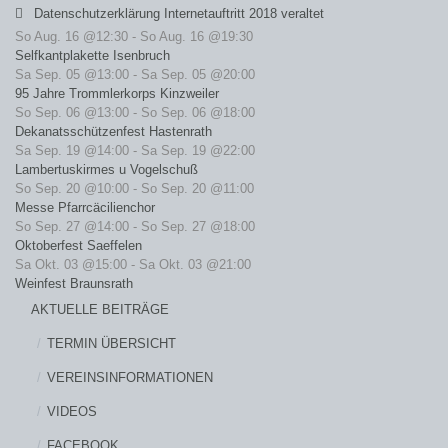
Datenschutzerklärung Internetauftritt 2018 veraltet
So Aug. 16 @12:30
-
So Aug. 16 @19:30
Selfkantplakette Isenbruch
Sa Sep. 05 @13:00
-
Sa Sep. 05 @20:00
95 Jahre Trommlerkorps Kinzweiler
So Sep. 06 @13:00
-
So Sep. 06 @18:00
Dekanatsschützenfest Hastenrath
Sa Sep. 19 @14:00
-
Sa Sep. 19 @22:00
Lambertuskirmes u Vogelschuß
So Sep. 20 @10:00
-
So Sep. 20 @11:00
Messe Pfarrcäcilienchor
So Sep. 27 @14:00
-
So Sep. 27 @18:00
Oktoberfest Saeffelen
Sa Okt. 03 @15:00
-
Sa Okt. 03 @21:00
Weinfest Braunsrath
AKTUELLE BEITRÄGE
TERMIN ÜBERSICHT
VEREINSINFORMATIONEN
VIDEOS
FACEBOOK