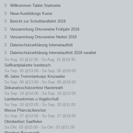
Willkommen Tablet Startseite
Neue Ausbildungs Kurse
Bericht zur Schottlandfahrt 2019
Versammlung Ortsvereine Frühjahr 2019
Versammlung Ortsvereine Herbst 2019
Datenschutzerklärung Internetauftritt
Datenschutzerklärung Internetauftritt 2018 veraltet
So Aug. 16 @12:30
-
So Aug. 16 @19:30
Selfkantplakette Isenbruch
Sa Sep. 05 @13:00
-
Sa Sep. 05 @20:00
95 Jahre Trommlerkorps Kinzweiler
So Sep. 06 @13:00
-
So Sep. 06 @18:00
Dekanatsschützenfest Hastenrath
Sa Sep. 19 @14:00
-
Sa Sep. 19 @22:00
Lambertuskirmes u Vogelschuß
So Sep. 20 @10:00
-
So Sep. 20 @11:00
Messe Pfarrcäcilienchor
So Sep. 27 @14:00
-
So Sep. 27 @18:00
Oktoberfest Saeffelen
Sa Okt. 03 @15:00
-
Sa Okt. 03 @21:00
Weinfest Braunsrath