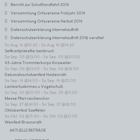
Bericht zur Schottlandfahrt 2019
Versammlung Ortsvereine Frühjahr 2019
Versammlung Ortsvereine Herbst 2019
Datenschutzerklärung Internetauftritt
Datenschutzerklärung Internetauftritt 2018 veraltet
So Aug. 16 @12:30
-
So Aug. 16 @19:30
Selfkantplakette Isenbruch
Sa Sep. 05 @13:00
-
Sa Sep. 05 @20:00
95 Jahre Trommlerkorps Kinzweiler
So Sep. 06 @13:00
-
So Sep. 06 @18:00
Dekanatsschützenfest Hastenrath
Sa Sep. 19 @14:00
-
Sa Sep. 19 @22:00
Lambertuskirmes u Vogelschuß
So Sep. 20 @10:00
-
So Sep. 20 @11:00
Messe Pfarrcäcilienchor
So Sep. 27 @14:00
-
So Sep. 27 @18:00
Oktoberfest Saeffelen
Sa Okt. 03 @15:00
-
Sa Okt. 03 @21:00
Weinfest Braunsrath
AKTUELLE BEITRÄGE