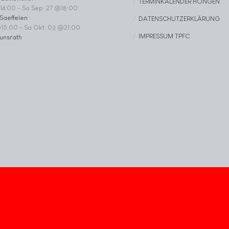
TERMINKALENDER HÖNGEN
14:00
-
So Sep. 27 @18:00
Saeffelen
DATENSCHUTZERKLÄRUNG
@15:00
-
Sa Okt. 03 @21:00
IMPRESSUM TPFC
unsrath