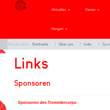
Aktuelles
Verein
Höngen
Aktuelle Seite:
Startseite
Über uns
Links
Spon
Links
Sponsoren
Sponsoren des Trommlercorps: