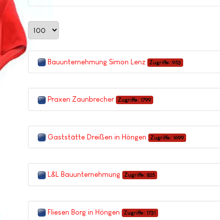
Anzeige #
Bauunternehmung Simon Lenz
Zugriffe: 953
Praxen Zaunbrecher
Zugriffe: 1799
Gaststätte Dreißen in Höngen
Zugriffe: 1699
L&L Bauunternehmung
Zugriffe: 825
Fliesen Borg in Höngen
Zugriffe: 1731