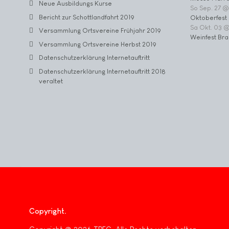
Neue Ausbildungs Kurse
So Sep. 27 @
Bericht zur Schottlandfahrt 2019
Oktoberfest 
Sa Okt. 03 
Versammlung Ortsvereine Frühjahr 2019
Weinfest Bra
Versammlung Ortsvereine Herbst 2019
Datenschutzerklärung Internetauftritt
Datenschutzerklärung Internetauftritt 2018
veraltet
Copyright