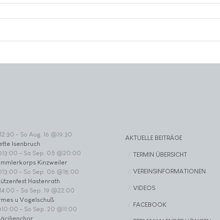
12:30
-
So Aug. 16 @19:30
AKTUELLE BEITRÄGE
ette Isenbruch
@13:00
-
Sa Sep. 05 @20:00
TERMIN ÜBERSICHT
ommlerkorps Kinzweiler
VEREINSINFORMATIONEN
@13:00
-
So Sep. 06 @18:00
ützenfest Hastenrath
VIDEOS
14:00
-
Sa Sep. 19 @22:00
rmes u Vogelschuß
FACEBOOK
@10:00
-
So Sep. 20 @11:00
äcilienchor