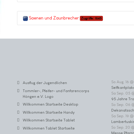
Saenen und Zaunbrecher
Zugriffe: 1645
So Aug. 16 @
Ausflug der Jugendlichen
Selfkantplak
Tommler-, Pfeifer- und Fanfarencorps
Sa Sep. 05 
Höngen e.V. Logo
95 Jahre Tr
Willkommen Startseite Desktop
So Sep. 06 
Dekanatssch
Willkommen Startseite Handy
Sa Sep. 19 @
Willkommen Startseite Tablet
Lambertuski
So Sep. 20 
Willkommen Tablet Startseite
Messe Pfarrc