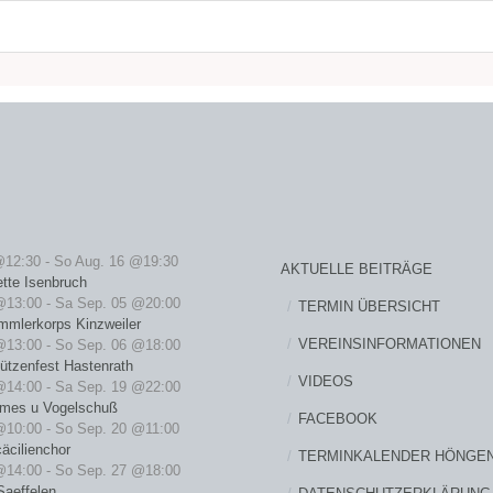
@12:30
-
So Aug. 16 @19:30
AKTUELLE BEITRÄGE
ette Isenbruch
@13:00
-
Sa Sep. 05 @20:00
TERMIN ÜBERSICHT
mmlerkorps Kinzweiler
VEREINSINFORMATIONEN
@13:00
-
So Sep. 06 @18:00
ützenfest Hastenrath
VIDEOS
@14:00
-
Sa Sep. 19 @22:00
rmes u Vogelschuß
FACEBOOK
@10:00
-
So Sep. 20 @11:00
äcilienchor
TERMINKALENDER HÖNGE
@14:00
-
So Sep. 27 @18:00
Saeffelen