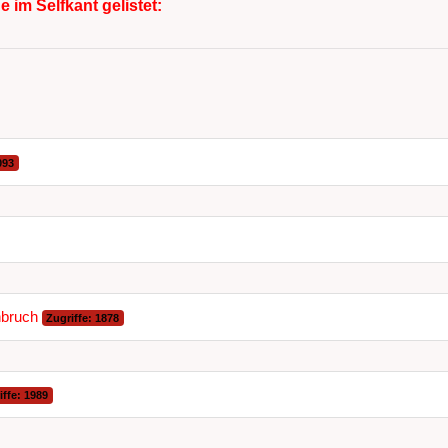
im Selfkant gelistet:
093
nbruch
Zugriffe: 1878
iffe: 1989