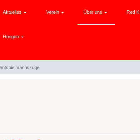
Aktuelles
Verein
Über uns
Red K
Höngen
kantspielmannszüge