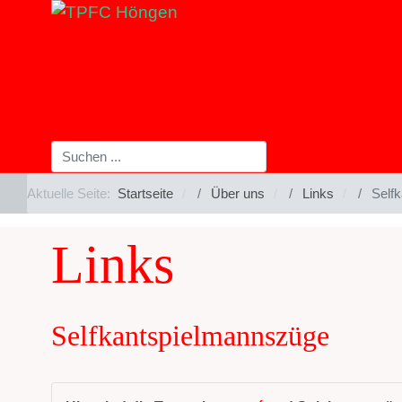
Aktuelle Seite:
Startseite
Über uns
Links
Self
Links
Selfkantspielmannszüge