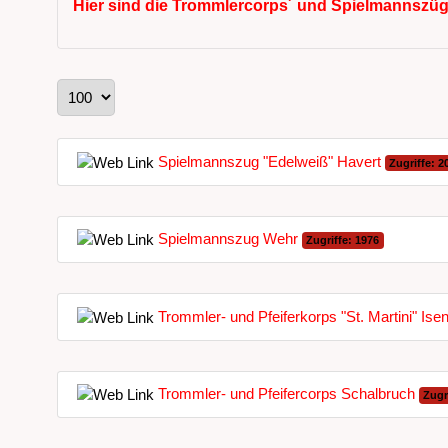
Hier sind die Trommlercorps´ und Spielmannszüge 
Anzeige #
Spielmannszug "Edelweiß" Havert
Zugriffe: 2
Spielmannszug Wehr
Zugriffe: 1976
Trommler- und Pfeiferkorps "St. Martini" Ise
Trommler- und Pfeifercorps Schalbruch
Zugr