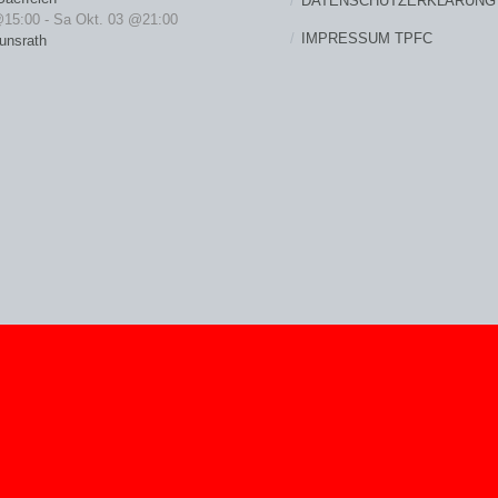
DATENSCHUTZERKLÄRUNG
@15:00
-
Sa Okt. 03 @21:00
IMPRESSUM TPFC
unsrath