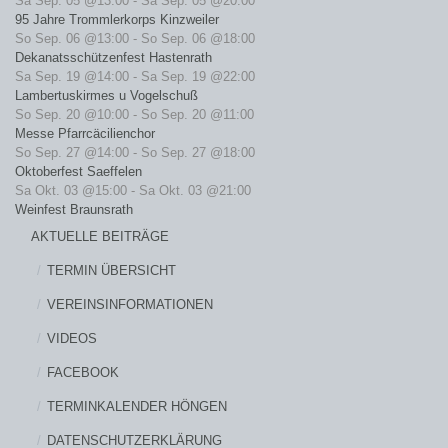
Sa Sep. 05 @13:00
-
Sa Sep. 05 @20:00
95 Jahre Trommlerkorps Kinzweiler
So Sep. 06 @13:00
-
So Sep. 06 @18:00
Dekanatsschützenfest Hastenrath
Sa Sep. 19 @14:00
-
Sa Sep. 19 @22:00
Lambertuskirmes u Vogelschuß
So Sep. 20 @10:00
-
So Sep. 20 @11:00
Messe Pfarrcäcilienchor
So Sep. 27 @14:00
-
So Sep. 27 @18:00
Oktoberfest Saeffelen
Sa Okt. 03 @15:00
-
Sa Okt. 03 @21:00
Weinfest Braunsrath
AKTUELLE BEITRÄGE
TERMIN ÜBERSICHT
VEREINSINFORMATIONEN
VIDEOS
FACEBOOK
TERMINKALENDER HÖNGEN
DATENSCHUTZERKLÄRUNG